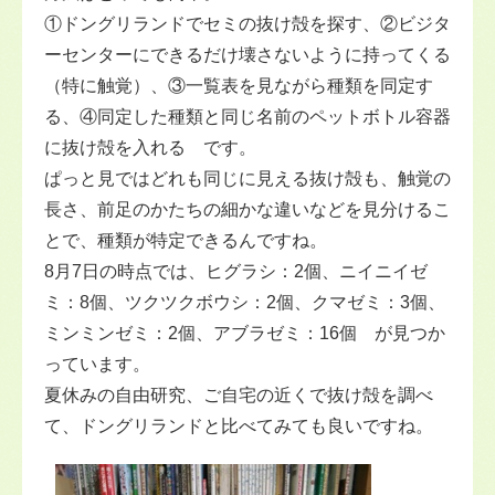
①ドングリランドでセミの抜け殻を探す、②ビジタ
ーセンターにできるだけ壊さないように持ってくる
（特に触覚）、③一覧表を見ながら種類を同定す
る、④同定した種類と同じ名前のペットボトル容器
に抜け殻を入れる です。
ぱっと見ではどれも同じに見える抜け殻も、触覚の
長さ、前足のかたちの細かな違いなどを見分けるこ
とで、種類が特定できるんですね。
8月7日の時点では、ヒグラシ：2個、ニイニイゼ
ミ：8個、ツクツクボウシ：2個、クマゼミ：3個、
ミンミンゼミ：2個、アブラゼミ：16個 が見つか
っています。
夏休みの自由研究、ご自宅の近くで抜け殻を調べ
て、ドングリランドと比べてみても良いですね。